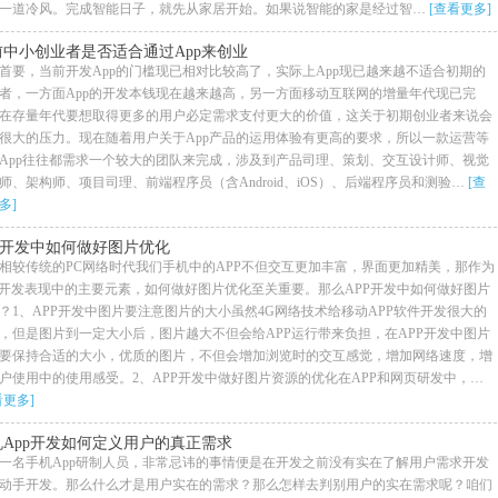
一道冷风。完成智能日子，就先从家居开始。如果说智能的家是经过智…
[
查看更多
]
前中小创业者是否适合通过App来创业
首要，当前开发App的门槛现已相对比较高了，实际上App现已越来越不适合初期的
者，一方面App的开发本钱现在越来越高，另一方面移动互联网的增量年代现已完
在存量年代要想取得更多的用户必定需求支付更大的价值，这关于初期创业者来说会
很大的压力。现在随着用户关于App产品的运用体验有更高的要求，所以一款运营等
App往往都需求一个较大的团队来完成，涉及到产品司理、策划、交互设计师、视觉
师、架构师、项目司理、前端程序员（含Android、iOS）、后端程序员和测验…
[
查
多
]
pp开发中如何做好图片优化
相较传统的PC网络时代我们手机中的APP不但交互更加丰富，界面更加精美，那作为
P开发表现中的主要元素，如何做好图片优化至关重要。那么APP开发中如何做好图片
？1、APP开发中图片要注意图片的大小虽然4G网络技术给移动APP软件开发很大的
，但是图片到一定大小后，图片越大不但会给APP运行带来负担，在APP开发中图片
要保持合适的大小，优质的图片，不但会增加浏览时的交互感觉，增加网络速度，增
户使用中的使用感受。2、APP开发中做好图片资源的优化在APP和网页研发中，…
看更多
]
机App开发如何定义用户的真正需求
一名手机App研制人员，非常忌讳的事情便是在开发之前没有实在了解用户需求开发
动手开发。那么什么才是用户实在的需求？那么怎样去判别用户的实在需求呢？咱们