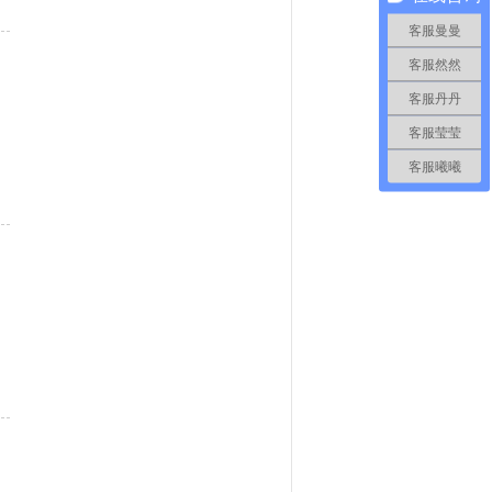
客服曼曼
客服然然
客服丹丹
客服莹莹
客服曦曦