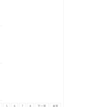
5
6
7
8
下一页
末页