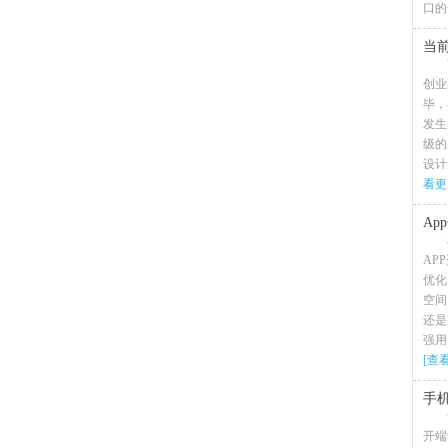
口的
当
创业
毕，
发生
级的
设计
看更
A
AP
优化
空间
还是
强用
[
查
手
开端