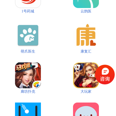
1号药城
云鹊医
萌爪医生
康复汇
廊坊扑克
大玩家