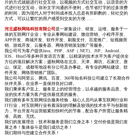
片的方式就能进行社交互动，以视频的方式社交互动，以语音的方
式进行社交互动，弥补文字沟通的不便利，也节省打字的过多浪费
的时间，因为现代人对于时间成本投入总是有所斟酌的，轻社交的
方式，可以让繁忙的用户感受到交友的方便……
河北盛秋网络科技有限公司
是一家集设计、研发、运维、服务于一
体的互联网IT企业；专业从事网站建设、微信营销、小程序开发、
APP开发、商城开发、软件开发、刷脸支付、百度推广、短视频营
销、游戏开发、云服务器、网络营销策划推广等服务。
我公司可为客户提供Java、PHP、ASP（.NET)、JSP、Android、
IOS、Html5等多种开发语言方案，以精湛的技术水平为客户提供全
方位的项目解决方案；盛秋网络在北京、天津、廊坊、石家庄、唐
山、保定、成都等地设有分公司及办事处。有专业的网站建设、软
件开发、网络营销推广团队。
我公司与阿里云、腾讯、百度、360等知名科技公司建立了长期合作
伙伴关系，在业界一直保持良好口碑。
我们秉承客户至上、服务至上的经营理念，以卓越的服务品质、专
业的技术力量为客户提供最优质的服务。
我们拥有多年互联网综合服务经验，核心人员均从事互联网行业和
IT行业，对互联网行业有着深刻的理解及较强的技术水平与创新能
力，平台开发与运营能紧扣快时代的节奏，配合客户所需让服务精
准、高效、无忧。
我们的发展理念：技术和服务是我们立身之本！交付价值是我们发
展之本！集体奋斗是我们成功之本！
我们期待与您建立合作关系！