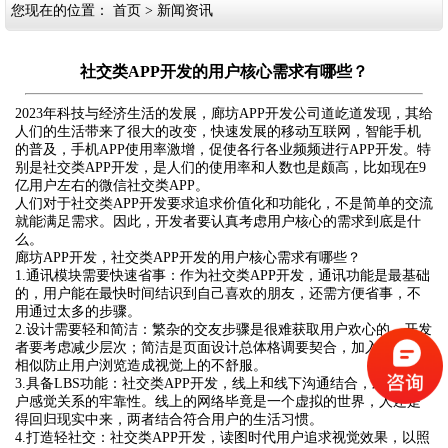
您现在的位置：
首页
>
新闻资讯
社交类APP开发的用户核心需求有哪些？
2023年科技与经济生活的发展，廊坊APP开发公司道屹道发现，其给
人们的生活带来了很大的改变，快速发展的移动互联网，智能手机
的普及，手机APP使用率激增，促使各行各业频频进行APP开发。特
别是社交类APP开发，是人们的使用率和人数也是颇高，比如现在9
亿用户左右的微信社交类APP。
人们对于社交类APP开发要求追求价值化和功能化，不是简单的交流
就能满足需求。因此，开发者要认真考虑用户核心的需求到底是什
么。
廊坊APP开发，社交类APP开发的用户核心需求有哪些？
1.通讯模块需要快速省事：作为社交类APP开发，通讯功能是最基础
的，用户能在最快时间结识到自己喜欢的朋友，还需方便省事，不
用通过太多的步骤。
2.设计需要轻和简洁：繁杂的交友步骤是很难获取用户欢心的，开发
者要考虑减少层次；简洁是页面设计总体格调要契合，加入的元素
相似防止用户浏览造成视觉上的不舒服。
3.具备LBS功能：社交类APP开发，线上和线下沟通结合，才能让用
户感觉关系的牢靠性。线上的网络毕竟是一个虚拟的世界，人还是
得回归现实中来，两者结合符合用户的生活习惯。
4.打造轻社交：社交类APP开发，读图时代用户追求视觉效果，以照