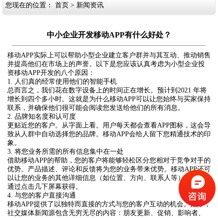
您现在的位置：
首页
>
新闻资讯
中小企业开发移动APP有什么好处？
移动APP实际上可以帮助小型企业建立客户群并与其互动、推动销售
并提高他们在市场上的声誉。以下是您应该认真考虑为小型企业投
资移动APP开发的八个原因：
1. 人们真的经常使用他们的智能手机
总而言之，我们花在数字设备上的时间正在增长。预计到2021 年将
增长到四个多小时。这就是为什么移动APP可以让您始终与买家保持
联系，并确保他们很可能会阅读您发送给他们的所有消息。
2. 品牌知名度和认可度
更贴近您的客户。从字面上看。用户每天都会查看APP图标，这会导
致从人群中自动选择您的品牌。移动APP会给人留下您精通技术的印
象。
3. 将您业务所需的所有信息集中在一处
借助移动APP的帮助，您的客户将能够轻松区分您相对于竞争对手的
优势。产品描述、评论和反馈将为您的业务带来优势。移动APP还可
以让您的业务的其他详细信息（如位置、方向、联系人等）更容易
通过点击几下屏幕获得。
4. 与您的客户直接沟通
移动APP提供了以独特而直接的方式与您的客户互动的机会。如今，
社交媒体新闻源包含无穷无尽的内容：朋友更新、促销、影响者、