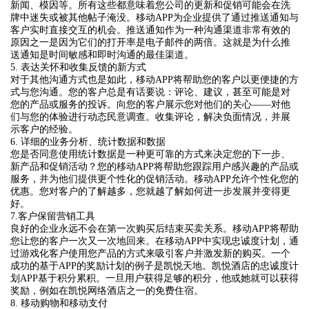
新闻、模因等。所有这些都意味着您公司的更新和促销可能会在洗
牌中迷失或被其他帖子淹没。移动APP为企业提供了通过推送通知与
客户实时直接交互的机会。推送通知作为一种沟通渠道非常有效的
原因之一是因为它们的打开率是电子邮件的两倍。这就是为什么推
送通知是时间敏感和即时沟通的最佳渠道。
5. 表达关怀和收集反馈的新方式
对于其他沟通方式也是如此，移动APP将帮助您的客户以更便捷的方
式与您沟通。您的客户总是有话要说：评论、建议，甚至可能是对
您的产品或服务的投诉。向您的客户展示您对他们的关心——对他
们与您的体验进行动态民意调查。收集评论，解决负面情况，并展
示客户的经验。
6. 详细的业务分析、统计数据和数据
您是否同意使用统计数据是一种更可靠的方式来决定您的下一步、
新产品和促销活动？您的移动APP将帮助您跟踪用户感兴趣的产品或
服务，并为他们提供更个性化的促销活动。移动APP允许个性化您的
优惠。您对客户的了解越多，您就越了解如何进一步发展并变得更
好。
7.客户保留营销工具
良好的企业永远不会在第一次购买后结束买卖关系。移动APP将帮助
您让您的客户一次又一次地回来。在移动APP中实现忠诚度计划，通
过游戏化客户使用您产品的方式来吸引客户并激发新的购买。一个
成功的基于APP的奖励计划的例子是凯悦天地。凯悦酒店的忠诚度计
划APP基于积分累积。一旦用户获得足够的积分，他或她就可以获得
奖励，例如在凯悦网络酒店之一的免费住宿。
8. 移动购物和移动支付