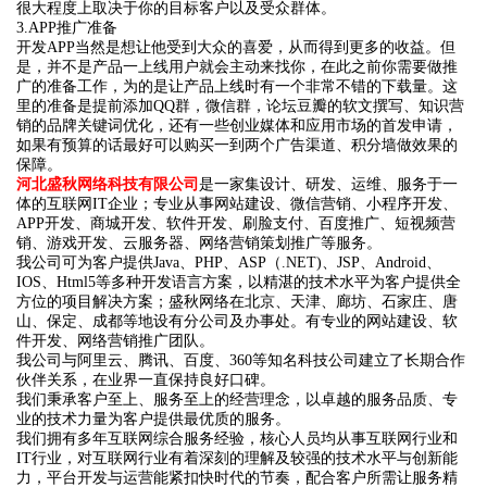
很大程度上取决于你的目标客户以及受众群体。
3.APP推广准备
开发APP当然是想让他受到大众的喜爱，从而得到更多的收益。但
是，并不是产品一上线用户就会主动来找你，在此之前你需要做推
广的准备工作，为的是让产品上线时有一个非常不错的下载量。这
里的准备是提前添加QQ群，微信群，论坛豆瓣的软文撰写、知识营
销的品牌关键词优化，还有一些创业媒体和应用市场的首发申请，
如果有预算的话最好可以购买一到两个广告渠道、积分墙做效果的
保障。
河北盛秋网络科技有限公司
是一家集设计、研发、运维、服务于一
体的互联网IT企业；专业从事网站建设、微信营销、小程序开发、
APP开发、商城开发、软件开发、刷脸支付、百度推广、短视频营
销、游戏开发、云服务器、网络营销策划推广等服务。
我公司可为客户提供Java、PHP、ASP（.NET)、JSP、Android、
IOS、Html5等多种开发语言方案，以精湛的技术水平为客户提供全
方位的项目解决方案；盛秋网络在北京、天津、廊坊、石家庄、唐
山、保定、成都等地设有分公司及办事处。有专业的网站建设、软
件开发、网络营销推广团队。
我公司与阿里云、腾讯、百度、360等知名科技公司建立了长期合作
伙伴关系，在业界一直保持良好口碑。
我们秉承客户至上、服务至上的经营理念，以卓越的服务品质、专
业的技术力量为客户提供最优质的服务。
我们拥有多年互联网综合服务经验，核心人员均从事互联网行业和
IT行业，对互联网行业有着深刻的理解及较强的技术水平与创新能
力，平台开发与运营能紧扣快时代的节奏，配合客户所需让服务精