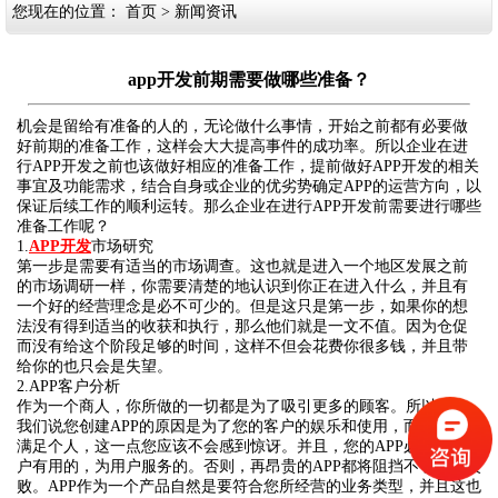
您现在的位置：
首页
>
新闻资讯
app开发前期需要做哪些准备？
机会是留给有准备的人的，无论做什么事情，开始之前都有必要做
好前期的准备工作，这样会大大提高事件的成功率。所以企业在进
行APP开发之前也该做好相应的准备工作，提前做好APP开发的相关
事宜及功能需求，结合自身或企业的优劣势确定APP的运营方向，以
保证后续工作的顺利运转。那么企业在进行APP开发前需要进行哪些
准备工作呢？
1.
APP开发
市场研究
第一步是需要有适当的市场调查。这也就是进入一个地区发展之前
的市场调研一样，你需要清楚的地认识到你正在进入什么，并且有
一个好的经营理念是必不可少的。但是这只是第一步，如果你的想
法没有得到适当的收获和执行，那么他们就是一文不值。因为仓促
而没有给这个阶段足够的时间，这样不但会花费你很多钱，并且带
给你的也只会是失望。
2.APP客户分析
作为一个商人，你所做的一切都是为了吸引更多的顾客。所以，当
我们说您创建APP的原因是为了您的客户的娱乐和使用，而不是为了
满足个人，这一点您应该不会感到惊讶。并且，您的APP必须是对用
户有用的，为用户服务的。否则，再昂贵的APP都将阻挡不了您的失
败。APP作为一个产品自然是要符合您所经营的业务类型，并且这也